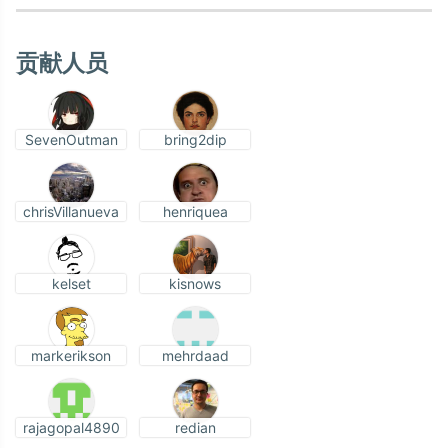
贡献人员
SevenOutman
bring2dip
chrisVillanueva
henriquea
kelset
kisnows
markerikson
mehrdaad
rajagopal4890
redian