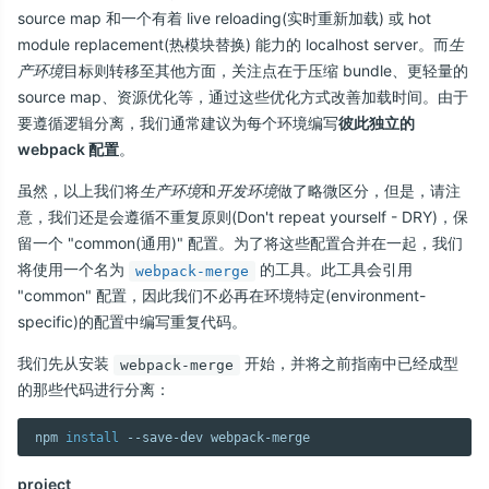
source map 和一个有着 live reloading(实时重新加载) 或 hot
module replacement(热模块替换) 能力的 localhost server。而
生
产环境
目标则转移至其他方面，关注点在于压缩 bundle、更轻量的
source map、资源优化等，通过这些优化方式改善加载时间。由于
要遵循逻辑分离，我们通常建议为每个环境编写
彼此独立的
webpack 配置
。
虽然，以上我们将
生产环境
和
开发环境
做了略微区分，但是，请注
意，我们还是会遵循不重复原则(Don't repeat yourself - DRY)，保
留一个 "common(通用)" 配置。为了将这些配置合并在一起，我们
将使用一个名为
的工具。此工具会引用
webpack-merge
"common" 配置，因此我们不必再在环境特定(environment-
specific)的配置中编写重复代码。
我们先从安装
开始，并将之前指南中已经成型
webpack-merge
的那些代码进行分离：
npm 
install
project