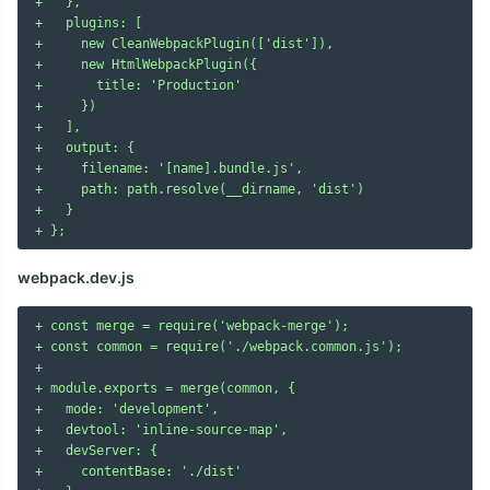
+   },
+   plugins: [
+     new CleanWebpackPlugin(['dist']),
+     new HtmlWebpackPlugin({
+       title: 'Production'
+     })
+   ],
+   output: {
+     filename: '[name].bundle.js',
+     path: path.resolve(__dirname, 'dist')
+   }
+ };
webpack.dev.js
+ const merge = require('webpack-merge');
+ const common = require('./webpack.common.js');
+ module.exports = merge(common, {
+   mode: 'development',
+   devtool: 'inline-source-map',
+   devServer: {
+     contentBase: './dist'