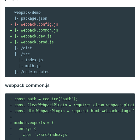
  webpack-demo

- |- webpack.config.js
+ |- webpack.common.js
+ |- webpack.dev.js
+ |- webpack.prod.js
  |- /dist

  |- /src

    |- index.js

    |- math.js

webpack.common.js
+ const path = require('path');
+ const CleanWebpackPlugin = require('clean-webpack-plugin'
+ const HtmlWebpackPlugin = require('html-webpack-plugin');
+ module.exports = {
+   entry: {
+     app: './src/index.js'