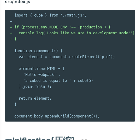
src/index.js
  import { cube } from './math.js';

+ if (process.env.NODE_ENV !== 'production') {
+   console.log('Looks like we are in development mode!');
+ }
  function component() {

    var element = document.createElement('pre');

    element.innerHTML = [

      'Hello webpack!',

      '5 cubed is equal to ' + cube(5)

    ].join('\n\n');

    return element;

  }
