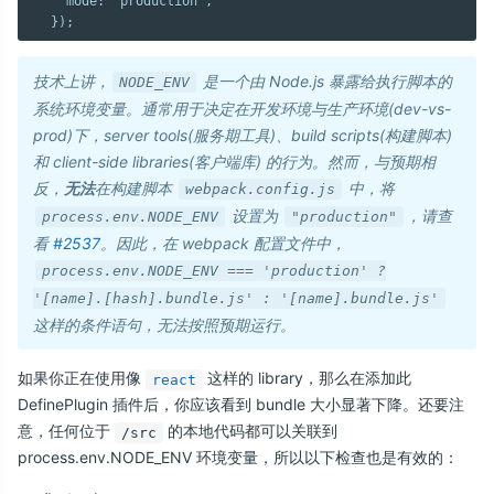
    mode: 'production',

技术上讲，
是一个由 Node.js 暴露给执行脚本的
NODE_ENV
系统环境变量。通常用于决定在开发环境与生产环境(dev-vs-
prod)下，server tools(服务期工具)、build scripts(构建脚本)
和 client-side libraries(客户端库) 的行为。然而，与预期相
反，
无法
在构建脚本
中，将
webpack.config.js
设置为
，请查
process.env.NODE_ENV
"production"
看
#2537
。因此，在 webpack 配置文件中，
process.env.NODE_ENV === 'production' ?
'[name].[hash].bundle.js' : '[name].bundle.js'
这样的条件语句，无法按照预期运行。
如果你正在使用像
这样的 library，那么在添加此
react
DefinePlugin 插件后，你应该看到 bundle 大小显著下降。还要注
意，任何位于
的本地代码都可以关联到
/src
process.env.NODE_ENV 环境变量，所以以下检查也是有效的：