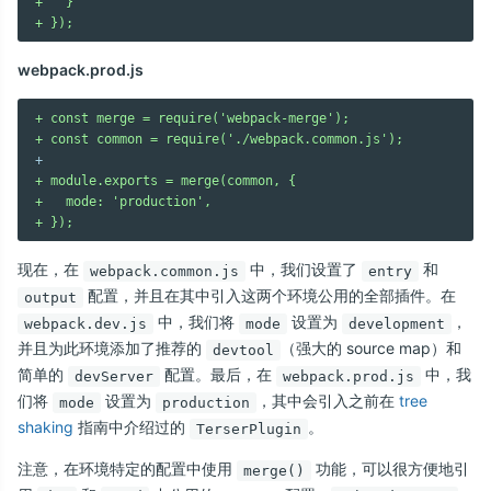
+   }
+ });
webpack.prod.js
+ const merge = require('webpack-merge');
+ const common = require('./webpack.common.js');
+ module.exports = merge(common, {
+   mode: 'production',
+ });
现在，在
中，我们设置了
和
webpack.common.js
entry
配置，并且在其中引入这两个环境公用的全部插件。在
output
中，我们将
设置为
，
webpack.dev.js
mode
development
并且为此环境添加了推荐的
（强大的 source map）和
devtool
简单的
配置。最后，在
中，我
devServer
webpack.prod.js
们将
设置为
，其中会引入之前在
tree
mode
production
shaking
指南中介绍过的
。
TerserPlugin
注意，在环境特定的配置中使用
功能，可以很方便地引
merge()