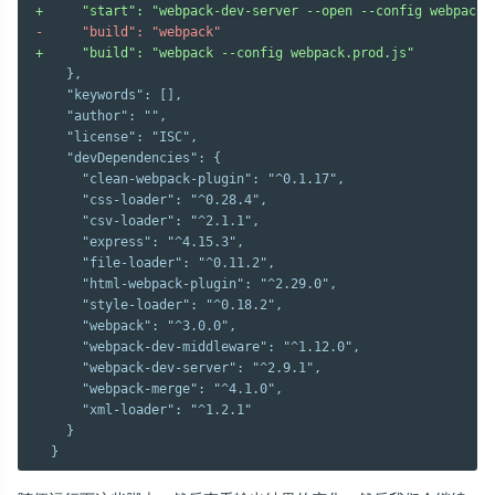
+     "start": "webpack-dev-server --open --config webpack.
-     "build": "webpack"
+     "build": "webpack --config webpack.prod.js"
    },

    "keywords": [],

    "author": "",

    "license": "ISC",

    "devDependencies": {

      "clean-webpack-plugin": "^0.1.17",

      "css-loader": "^0.28.4",

      "csv-loader": "^2.1.1",

      "express": "^4.15.3",

      "file-loader": "^0.11.2",

      "html-webpack-plugin": "^2.29.0",

      "style-loader": "^0.18.2",

      "webpack": "^3.0.0",

      "webpack-dev-middleware": "^1.12.0",

      "webpack-dev-server": "^2.9.1",

      "webpack-merge": "^4.1.0",

      "xml-loader": "^1.2.1"

    }
